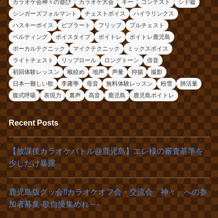
カラオケ会神々の遊び
カラオケ大会
キー
コンテスト
シド嘘
シンガーズフォルマント
チェストボイス
ハイラリンクス
ハスキーボイス
ビブラート
フリップ
プルチェスト
ベルティング
ボイスタイプ
ボイトレ
ボイトレ鹿児島
ボーカルテクニック
マイクテクニック
ミックスボイス
ライトチェスト
リップロール
ロングトーン
倍音
初回体験レッスン
喉絞め
地声
声量
抑揚
撮影
日本一難しい歌
李庸學
母音
無料体験レッスン
粉雪
肺活量
腹式呼吸
表現力
裏声
高音
鹿児島
鹿児島ボイトレ
Recent Posts
【放課後カラオケバトル@鹿児島】エレ様の審査基準を
少しだけ暴露
鹿児島版グッ会!!カラオケオフ会・交流会「神々」への参
加者募集‐歌自慢集めれ～‐