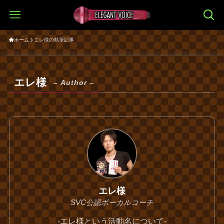
ホーム
エレ様の執筆記事
エレ様
– Author –
エレ様
SVC公認ボーカルコーチ
‐エレ様という活動名について‐