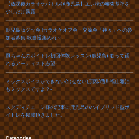
【放課後カラオケバトル@鹿児島】エレ様の審査基準を
少しだけ暴露
鹿児島版グッ会!!カラオケオフ会・交流会「神々」への参
加者募集‐歌自慢集めれ～‐
風ちゃんのボイトレ初回体験レッスン(鹿児島)‐歌って踊
れるアーティスト志望‐
ミックスボイスができない(出せない)原因3選!!-福山雅治
もミックスですよ？-
スタディチェーン様の記事に鹿児島のハイブリッド型ボ
イトレを掲載頂きました。
Categories