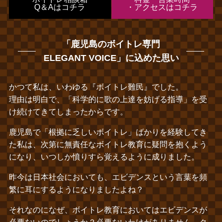
Q＆Aはコチラ
・アクセスはコチラ
「鹿児島のボイトレ専門
ELEGANT VOICE」に込めた思い
かつて私は、いわゆる『ボイトレ難民』でした。
理由は明白で、「科学的に歌の上達を妨げる指導」を受
け続けてきてしまったからです。
鹿児島で「根拠に乏しいボイトレ」ばかりを経験してき
た私は、次第に無責任なボイトレ教育に疑問を抱くよう
になり、いつしか憤りすら覚えるように成りました。
昨今は日本社会においても、エビデンスという言葉を頻
繁に耳にするようになりましたよね？
それなのになぜ、ボイトレ教育においてはエビデンスが
必要ないのでしょうか？必要ないわけがありません。ク