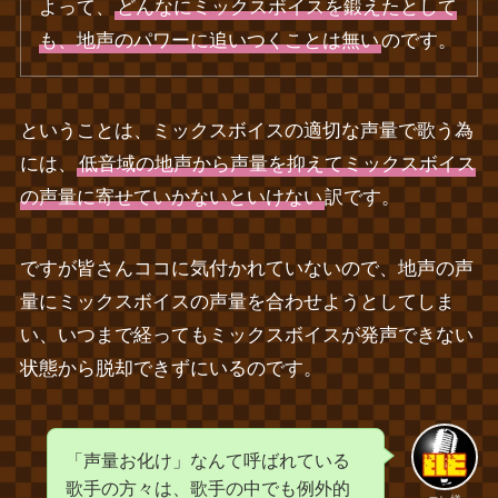
よって、
どんなにミックスボイスを鍛えたとして
も、地声のパワーに追いつくことは無い
のです。
ということは、ミックスボイスの適切な声量で歌う為
には、
低音域の地声から声量を抑えてミックスボイス
の声量に寄せていかないといけない
訳です。
ですが皆さんココに気付かれていないので、地声の声
量にミックスボイスの声量を合わせようとしてしま
い、いつまで経ってもミックスボイスが発声できない
状態から脱却できずにいるのです。
「声量お化け」なんて呼ばれている
歌手の方々は、歌手の中でも例外的