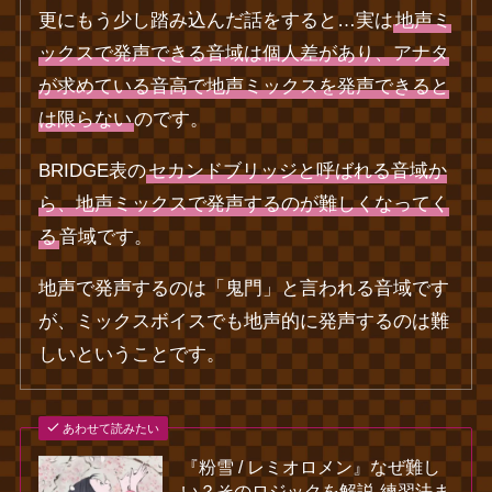
更にもう少し踏み込んだ話をすると…実は
地声ミ
ックスで発声できる音域は個人差があり、アナタ
が求めている音高で地声ミックスを発声できると
は限らない
のです。
BRIDGE表の
セカンドブリッジと呼ばれる音域か
ら、地声ミックスで発声するのが難しくなってく
る
音域です。
地声で発声するのは「鬼門」と言われる音域です
が、ミックスボイスでも地声的に発声するのは難
しいということです。
あわせて読みたい
『粉雪 / レミオロメン』なぜ難し
い？そのロジックを解説‐練習法ま