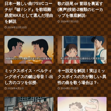
日本一難しい曲!?SVCコー
歌の語尾 or 冒頭を裏返す
チが『嘘 / シド』を歌唱難
(裏声)技術‐2種類のヒーカ
易度MAXとして選んだ理由
ップを徹底解説‐
を解説
2024年7月10日
2024年12月10日
ミックスボイス・ベルティ
キー設定を解説！実はミッ
ングボイスの鍵は母音！‐出
クスボイスの方が難しい‐異
し方のコツを伝授‐
性の曲を歌う場合は？‐
2024年4月1日
2024年2月12日