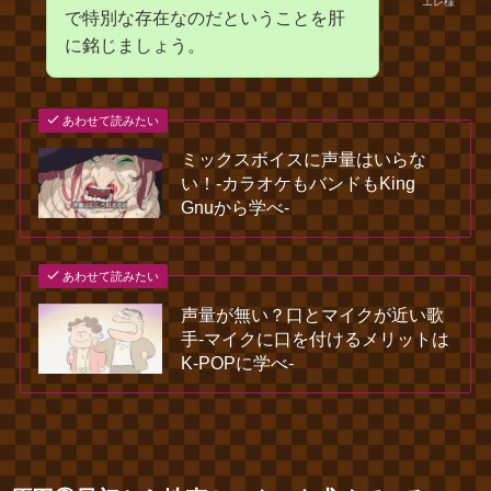
エレ様
で特別な存在なのだということを肝
に銘じましょう。
あわせて読みたい
ミックスボイスに声量はいらな
い！‐カラオケもバンドもKing
Gnuから学べ‐
あわせて読みたい
声量が無い？口とマイクが近い歌
手‐マイクに口を付けるメリットは
K-POPに学べ‐