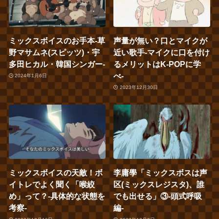
ミックスボイスのお手本‐草
声量が無い？口とマイクが
野マサムネ(スピッツ)・宇
近い歌手‐マイクに口を付け
多田ヒカル・韓国シンガー‐
るメリットはK-POPに学
べ‐
2024年1月6日
2023年12月30日
ミックスボイスの天敵！ボ
李庸學「ミックスボスは声
イトレでよく聞く「喉絞
区(ミックスレジスタ)、誰
め」って？‐具体的な状態を
でも出せる」③‐頭式呼吸
考察‐
編‐