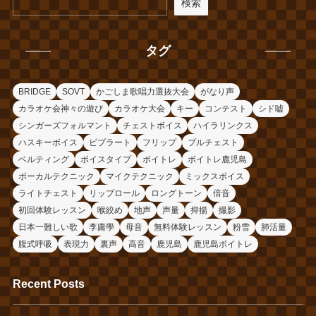
検索
タグ
BRIDGE
SOVT
かごしま歌唱力選抜大会
がなり声
カラオケ会神々の遊び
カラオケ大会
キー
コンテスト
シド嘘
シンガーズフォルマント
チェストボイス
ハイラリンクス
ハスキーボイス
ビブラート
フリップ
プルチェスト
ベルティング
ボイスタイプ
ボイトレ
ボイトレ鹿児島
ボーカルテクニック
マイクテクニック
ミックスボイス
ライトチェスト
リップロール
ロングトーン
倍音
初回体験レッスン
喉絞め
地声
声量
抑揚
撮影
日本一難しい歌
李庸學
母音
無料体験レッスン
粉雪
肺活量
腹式呼吸
表現力
裏声
高音
鹿児島
鹿児島ボイトレ
Recent Posts