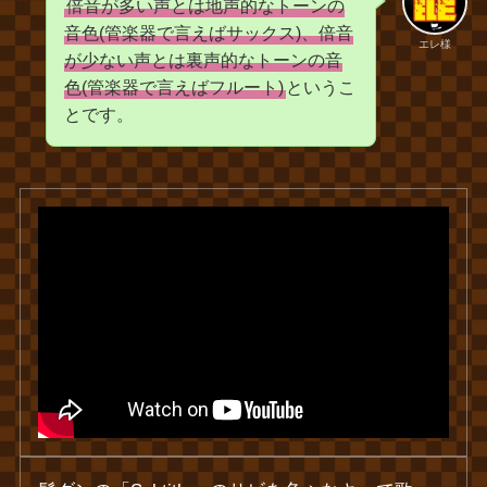
倍音が多い声とは地声的なトーンの
音色(管楽器で言えばサックス)、倍音
エレ様
が少ない声とは裏声的なトーンの音
色(管楽器で言えばフルート)
というこ
とです。