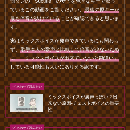
髭ダンの「Subtitle」のサビを色々なキーで歌っ
ているこの動画をご覧ください、
最後の原キーが
最も倍音が抜けている
ことが確認できると思いま
す。
実はミックスボイスが発声できているにも関わら
ず、
歌手本人の歌声と比較して倍音が少ないため
に、「ミックスボイスが出来ていないと勘違い」
している可能性も大いにありえる訳です。
あわせて読みたい
ミックスボイスが裏声っぽい？出
来ない原因‐チェストボイスの重要
性‐
あわせて読みたい