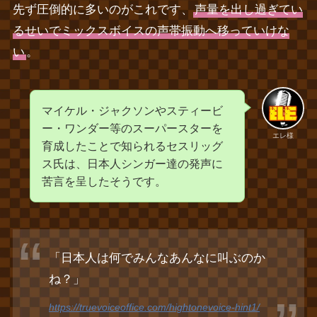
先ず圧倒的に多いのがこれです、
声量を出し過ぎてい
るせいでミックスボイスの声帯振動へ移っていけな
い
。
マイケル・ジャクソンやスティービ
ー・ワンダー等のスーパースターを
エレ様
育成したことで知られるセスリッグ
ス氏は、日本人シンガー達の発声に
苦言を呈したそうです。
「日本人は何でみんなあんなに叫ぶのか
ね？」
https://truevoiceoffice.com/hightonevoice-hint1/