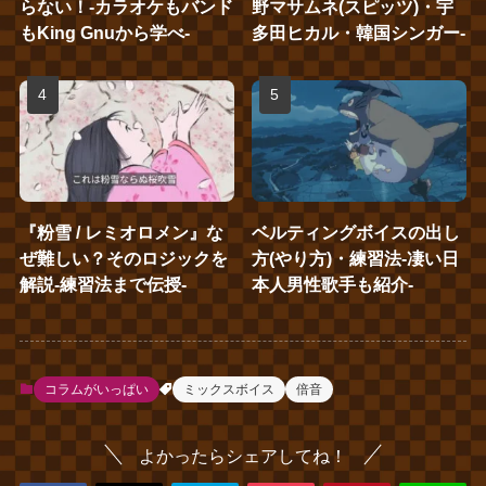
らない！‐カラオケもバンド
野マサムネ(スピッツ)・宇
もKing Gnuから学べ‐
多田ヒカル・韓国シンガー‐
『粉雪 / レミオロメン』な
ベルティングボイスの出し
ぜ難しい？そのロジックを
方(やり方)・練習法‐凄い日
解説‐練習法まで伝授‐
本人男性歌手も紹介‐
コラムがいっぱい
ミックスボイス
倍音
よかったらシェアしてね！