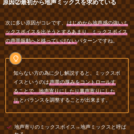
原因②最初から地声ミックスを求めている
次に多い原因がコレです、
はじめから地声感の強いミ
ックスボイスを出そうとするあまり、ミックスボイス
の声帯振動へと移っていけない
パターンですね。
知らない方の為に少し解説すると、ミックスボ
イスというのは
声帯の厚みをコントロールす
ることで、地声寄りにしたり裏声寄りにした
り
とバランスを調整することが出来ます。
地声寄りのミックスボイス→地声ミックスと呼ば