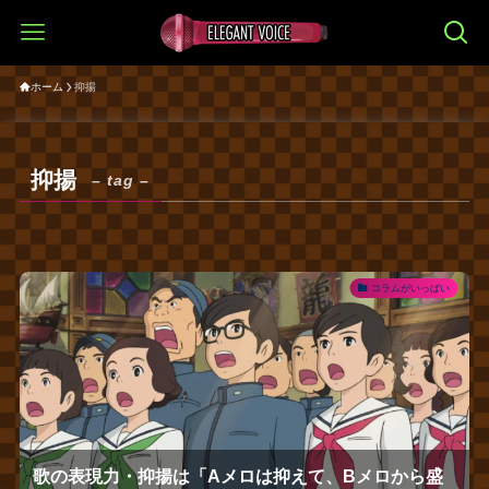
ホーム
抑揚
抑揚
– tag –
コラムがいっぱい
歌の表現力・抑揚は「Aメロは抑えて、Bメロから盛