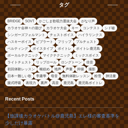
タグ
BRIDGE
SOVT
かごしま歌唱力選抜大会
がなり声
カラオケ会神々の遊び
カラオケ大会
キー
コンテスト
シド嘘
シンガーズフォルマント
チェストボイス
ハイラリンクス
ハスキーボイス
ビブラート
フリップ
プルチェスト
ベルティング
ボイスタイプ
ボイトレ
ボイトレ鹿児島
ボーカルテクニック
マイクテクニック
ミックスボイス
ライトチェスト
リップロール
ロングトーン
倍音
初回体験レッスン
喉絞め
地声
声量
抑揚
撮影
日本一難しい歌
李庸學
母音
無料体験レッスン
粉雪
肺活量
腹式呼吸
表現力
裏声
高音
鹿児島
鹿児島ボイトレ
Recent Posts
【放課後カラオケバトル@鹿児島】エレ様の審査基準を
少しだけ暴露