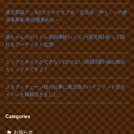
鹿児島版グッ会!!カラオケオフ会・交流会「神々」への参
加者募集‐歌自慢集めれ～‐
風ちゃんのボイトレ初回体験レッスン(鹿児島)‐歌って踊
れるアーティスト志望‐
ミックスボイスができない(出せない)原因3選!!-福山雅治
もミックスですよ？-
スタディチェーン様の記事に鹿児島のハイブリッド型ボ
イトレを掲載頂きました。
Categories
お知らせ