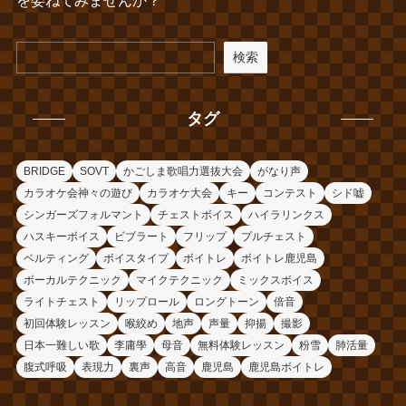
を委ねてみませんか？
検索
タグ
BRIDGE
SOVT
かごしま歌唱力選抜大会
がなり声
カラオケ会神々の遊び
カラオケ大会
キー
コンテスト
シド嘘
シンガーズフォルマント
チェストボイス
ハイラリンクス
ハスキーボイス
ビブラート
フリップ
プルチェスト
ベルティング
ボイスタイプ
ボイトレ
ボイトレ鹿児島
ボーカルテクニック
マイクテクニック
ミックスボイス
ライトチェスト
リップロール
ロングトーン
倍音
初回体験レッスン
喉絞め
地声
声量
抑揚
撮影
日本一難しい歌
李庸學
母音
無料体験レッスン
粉雪
肺活量
腹式呼吸
表現力
裏声
高音
鹿児島
鹿児島ボイトレ