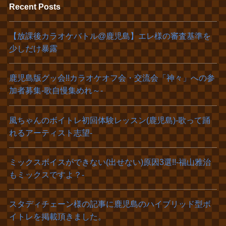
Recent Posts
【放課後カラオケバトル@鹿児島】エレ様の審査基準を
少しだけ暴露
鹿児島版グッ会!!カラオケオフ会・交流会「神々」への参
加者募集‐歌自慢集めれ～‐
風ちゃんのボイトレ初回体験レッスン(鹿児島)‐歌って踊
れるアーティスト志望‐
ミックスボイスができない(出せない)原因3選!!-福山雅治
もミックスですよ？-
スタディチェーン様の記事に鹿児島のハイブリッド型ボ
イトレを掲載頂きました。