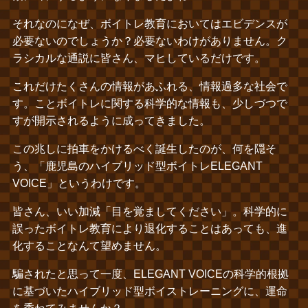
それなのになぜ、ボイトレ教育においてはエビデンスが
必要ないのでしょうか？必要ないわけがありません。ク
ラシカルな通説に皆さん、マヒしているだけです。
これだけたくさんの情報があふれる、情報過多な社会で
す。ことボイトレに関する科学的な情報も、少しづつで
すが開示されるように成ってきました。
この兆しに拍車をかけるべく誕生したのが、何を隠そ
う、「鹿児島のハイブリッド型ボイトレELEGANT
VOICE」というわけです。
皆さん、いい加減「目を覚ましてください」。科学的に
誤ったボイトレ教育により退化することはあっても、進
化することなんて望めません。
騙されたと思って一度、ELEGANT VOICEの科学的根拠
に基づいたハイブリッド型ボイストレーニングに、運命