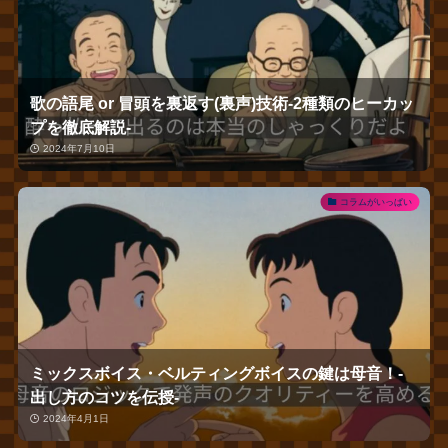
歌の語尾 or 冒頭を裏返す(裏声)技術‐2種類のヒーカッ
プを徹底解説‐
2024年7月10日
コラムがいっぱい
ミックスボイス・ベルティングボイスの鍵は母音！‐
出し方のコツを伝授‐
2024年4月1日