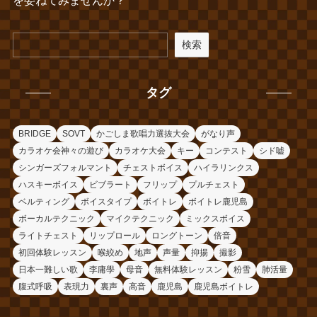
を委ねてみませんか？
検索
タグ
BRIDGE
SOVT
かごしま歌唱力選抜大会
がなり声
カラオケ会神々の遊び
カラオケ大会
キー
コンテスト
シド嘘
シンガーズフォルマント
チェストボイス
ハイラリンクス
ハスキーボイス
ビブラート
フリップ
プルチェスト
ベルティング
ボイスタイプ
ボイトレ
ボイトレ鹿児島
ボーカルテクニック
マイクテクニック
ミックスボイス
ライトチェスト
リップロール
ロングトーン
倍音
初回体験レッスン
喉絞め
地声
声量
抑揚
撮影
日本一難しい歌
李庸學
母音
無料体験レッスン
粉雪
肺活量
腹式呼吸
表現力
裏声
高音
鹿児島
鹿児島ボイトレ