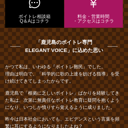
ボイトレ相談箱
料金・営業時間
Q＆Aはコチラ
・アクセスはコチラ
「鹿児島のボイトレ専門
ELEGANT VOICE」に込めた思い
かつて私は、いわゆる『ボイトレ難民』でした。
理由は明白で、「科学的に歌の上達を妨げる指導」を受
け続けてきてしまったからです。
鹿児島で「根拠に乏しいボイトレ」ばかりを経験してき
た私は、次第に無責任なボイトレ教育に疑問を抱くよう
になり、いつしか憤りすら覚えるように成りました。
昨今は日本社会においても、エビデンスという言葉を頻
繁に耳にするようになりましたよね？