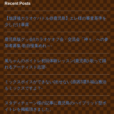
Recent Posts
【放課後カラオケバトル@鹿児島】エレ様の審査基準を
少しだけ暴露
鹿児島版グッ会!!カラオケオフ会・交流会「神々」への参
加者募集‐歌自慢集めれ～‐
風ちゃんのボイトレ初回体験レッスン(鹿児島)‐歌って踊
れるアーティスト志望‐
ミックスボイスができない(出せない)原因3選!!-福山雅治
もミックスですよ？-
スタディチェーン様の記事に鹿児島のハイブリッド型ボ
イトレを掲載頂きました。