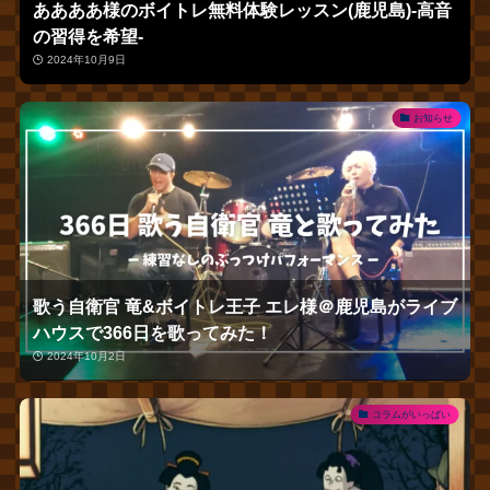
ああああ様のボイトレ無料体験レッスン(鹿児島)‐高音
の習得を希望‐
2024年10月9日
お知らせ
歌う自衛官 竜&ボイトレ王子 エレ様＠鹿児島がライブ
ハウスで366日を歌ってみた！
2024年10月2日
コラムがいっぱい